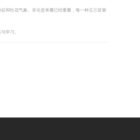
特征和吐花气象。非论是单瓣已经重瓣，每一种玉兰皆展
赏与学习。