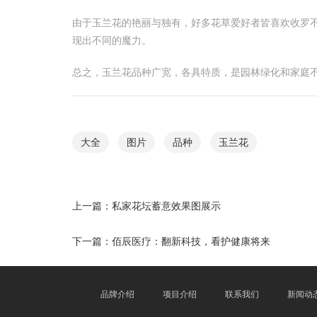
由于玉兰花的艳丽与独有，好多花草爱好者皆喜欢收罗
现出不同的魔力。
总之，玉兰花品种广宽，各具特质，是园林绿化和家庭
大全
图片
品种
玉兰花
上一篇：
私家花坛蓄意效果图展示
下一篇：
佰辰医疗：翻新科技，看护健康将来
品牌介绍
项目介绍
联系我们
新闻动