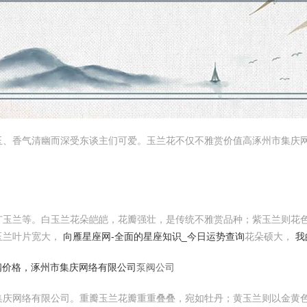
玉、香气清幽而深受东谈主们可爱。玉兰花不仅不雅赏价值高涿州市集庆
广玉兰等。白玉兰花朵皑皑，花瓣强壮，是传统不雅赏品种；紫玉兰则花
玉兰叶片宽大，
向雁星座网-全面的星座知识_今日运势查询
花朵硕大，
我
阀价格，
涿州市集庆网络有限公司
泵阀公司
集庆网络有限公司。重瓣玉兰花瓣重重叠叠，宛如牡丹；黄玉兰则以金黄